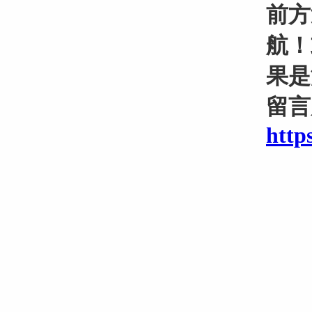
前方
航！
果是
留言
http