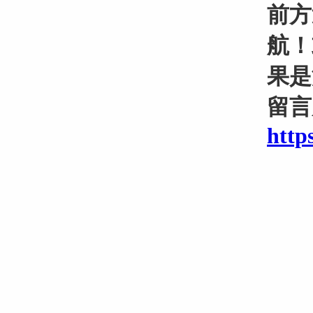
前方
航！
果是
留言
http